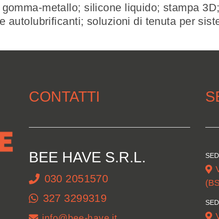
o e gomma-metallo; silicone liquido; stampa 3
e autolubrificanti; soluzioni di tenuta per siste
CONTATTI
S
BEE HAVE S.R.L.
SED
030 2051570
(BS
327 3299319
SED
info@bee-have.it