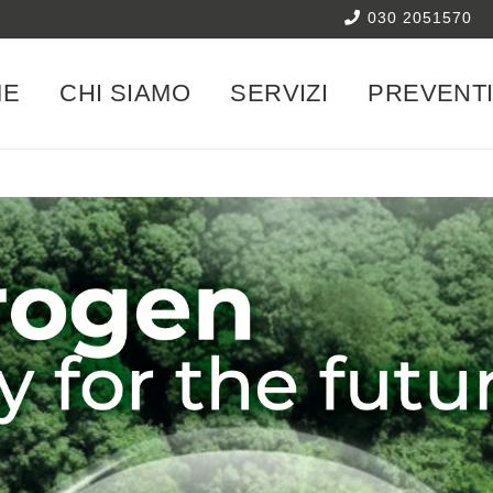
030 2051570
ME
CHI SIAMO
SERVIZI
PREVENT