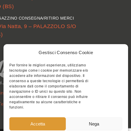
 (BS)
AZZINO CONSEGNA/RITIRO MERCI
Via Natta, 9 – PALAZZOLO S/O
)
Gestisci Consenso Cookie
Per fornire le migliori esperienze, utilizziamo
tecnologie come i cookie per memorizzare e/o
accedere alle informazioni del dispositivo. Il
consenso a queste tecnologie ci permetterà di
elaborare dati come il comportamento di
navigazione o ID unici su questo sito. Non
inee Guida di Progettazione
acconsentire o ritirare il consenso può influire
negativamente su alcune caratteristiche e
Termini e Condizioni di Vendita
funzioni.
Accetta
Nega