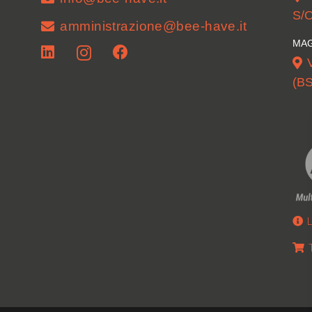
S/O
amministrazione@bee-have.it
MAG
(BS
L