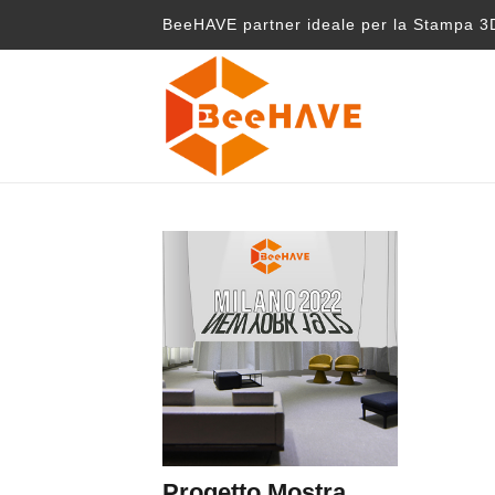
BeeHAVE partner ideale per la Stampa 3D
Progetto Mostra