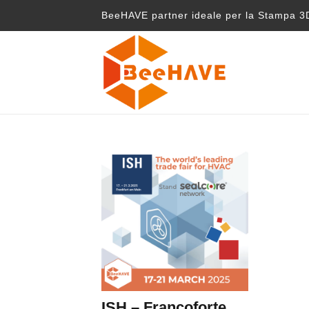
BeeHAVE partner ideale per la Stampa 3D
ISH – Francoforte